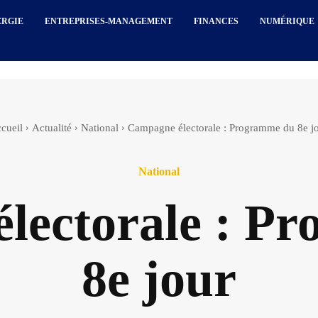
ERGIE
ENTREPRISES-MANAGEMENT
FINANCES
NUMÉRIQUE
cueil
Actualité
National
Campagne électorale : Programme du 8e j
National
lectorale : P
8e jour