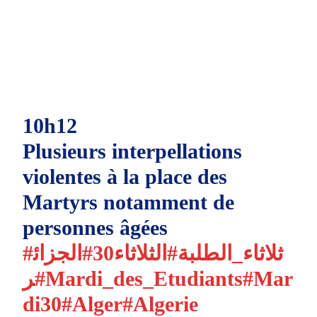
10h12
Plusieurs interpellations
violentes à la place des
Martyrs notamment de
personnes âgées
#ثلاثاء_الطلبة
#الثلاثاء30
#الجزائ
ر
#Mardi_des_Etudiants
#Mar
di30
#Alger
#Algerie