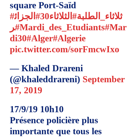
square Port-Saïd
#ثلاثاء_الطلبة
#الثلاثاء30
#الجزائ
ر
#Mardi_des_Etudiants
#Mar
di30
#Alger
#Algerie
pic.twitter.com/sorFmcwIxo
— Khaled Drareni
(@khaleddrareni)
September
17, 2019
17/9/19 10h10
Présence policière plus
importante que tous les