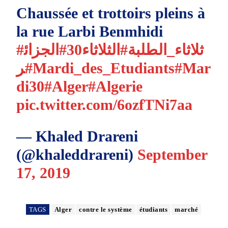
Chaussée et trottoirs pleins à
la rue Larbi Benmhidi
#ثلاثاء_الطلبة
#الثلاثاء30
#الجزائ
ر
#Mardi_des_Etudiants
#Mar
di30
#Alger
#Algerie
pic.twitter.com/6ozfTNi7aa
— Khaled Drareni
(@khaleddrareni)
September
17, 2019
TAGS
Alger
contre le système
étudiants
marché