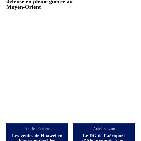
défense en pleine guerre au
Moyen-Orient
Article précédent
Article suivant
Les ventes de Huawei en
Le DG de l’aéroport
hausse malgré les
d’Alger soumis à une