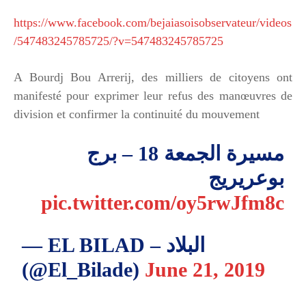
https://www.facebook.com/bejaiasoisobservateur/videos
/547483245785725/?v=547483245785725
A Bourdj Bou Arrerij, des milliers de citoyens ont
manifesté pour exprimer leur refus des manœuvres de
division et confirmer la continuité du mouvement
مسيرة الجمعة 18 – برج
بوعريريج
pic.twitter.com/oy5rwJfm8c
— EL BILAD – البلاد
(@El_Bilade)
June 21, 2019