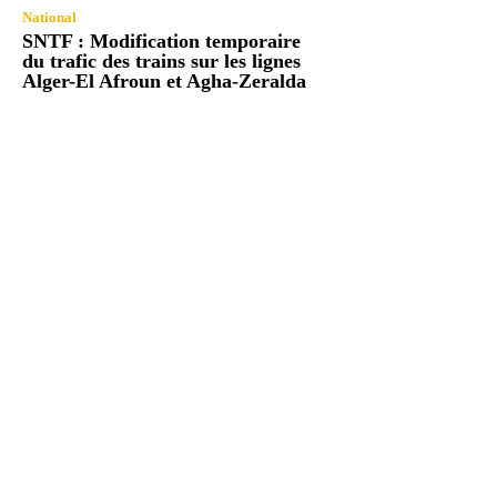
National
SNTF : Modification temporaire
du trafic des trains sur les lignes
Alger-El Afroun et Agha-Zeralda