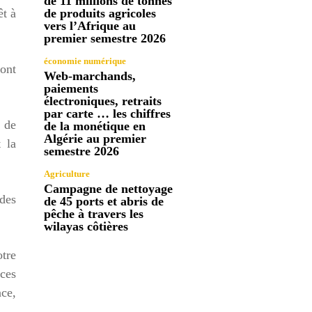
de 11 millions de tonnes
êt à
de produits agricoles
vers l’Afrique au
premier semestre 2026
économie numérique
dont
Web-marchands,
paiements
électroniques, retraits
par carte … les chiffres
e de
de la monétique en
Algérie au premier
 la
semestre 2026
Agriculture
Campagne de nettoyage
des
de 45 ports et abris de
pêche à travers les
wilayas côtières
tre
 ces
ce,