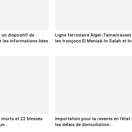
e un dispositif de
Ligne ferroviaire Alger-Tamanrasset 
 les informations liées
les tronçons El Meniaâ-In Salah et In.
x morts et 22 blessés
Importation pour la revente en l’état 
un...
les délais de domiciliation...