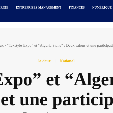
ERGIE
ENTREPRISES-MANAGEMENT
FINANCES
NUMÉRIQUE
eux
“Texstyle-Expo” et “Algeria Stone” : Deux salons et une participati
la deux
National
Expo” et “Alger
et une partici