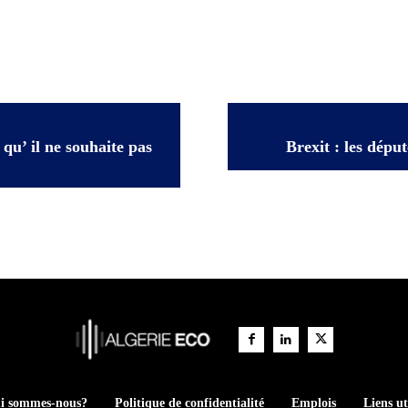
u’ il ne souhaite pas
Brexit : les dépu
i sommes-nous?
Politique de confidentialité
Emplois
Liens ut