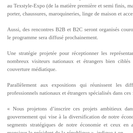
au Texstyle-Expo (de la matière première et semi finis, m
porter, chaussures, maroquineries, linge de maison et acce
Aussi, des rencontres B2B et B2C seront organisés couro
le programme sera diffusé prochainement.
Une stratégie projetée pour réceptionner les représent
nombreux visiteurs nationaux et étrangers bien ciblé
couverture médiatique.
Parallèlement aux expositions qui réunissent les dif
professionnels nationaux et étrangers spécialisés dans ces f
« Nous projetons d’inscrire ces projets ambitieux da
gouvernement qui vise à la diversification de notre éco
segments stratégiques de notre économie et ceux en a
monsieur le président de la république », indique-t-on.