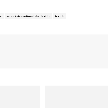
le
salon international du Textile
textile