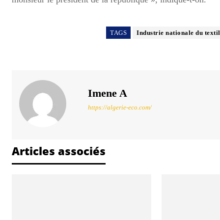
TAGS
Industrie nationale du texti
Imene A
https://algerie-eco.com/
Articles associés