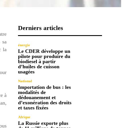
Derniers articles
tre
s sa
énergie
c la
Le CDER développe un
pilote pour produire du
biodiesel à partir
d’huiles de cuisson
usagées
pour
National
Importation de bus : les
modalités de
ce à
dédouanement et
d’exonération des droits
tan,
et taxes fixées
Afrique
La Russie exporte plus
vous