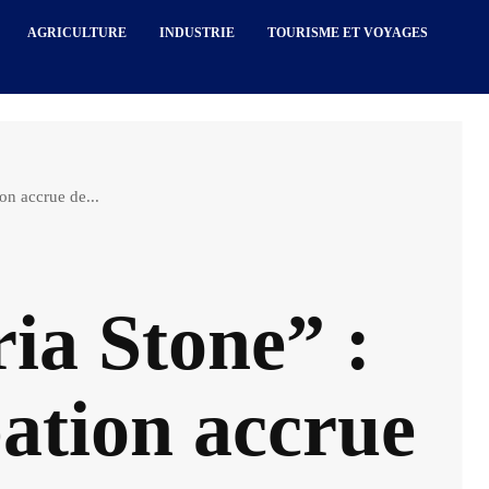
AGRICULTURE
INDUSTRIE
TOURISME ET VOYAGES
on accrue de...
ia Stone” :
pation accrue