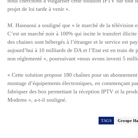
nous cherchons à vulgariser cette solution IPTV sur tout le 
projet de loi tarde à venir ».
M. Hasnaoui a souligné que « le marché de la télévision en
C’est un marché noir à 100% qui incite le transfert illicit
des chaines sont hébergés à l’étranger et le service est pa
aujourd’hui à 10 milliards de DA et l’Etat est en train de 
non réglementé », poursuivant «nous avons investi 5 millio
« Cette solution propose 180 chaînes pour un abonnement 
montage d’équipements électroniques, en commençant par 
fabriquer des box permettant la réception IPTV et la pr
Modems », a-t-il souligné.
TAGS
Groupe Ha