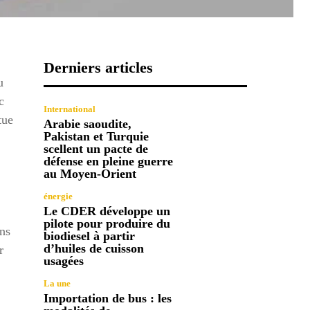
Derniers articles
u
c
International
tue
Arabie saoudite,
Pakistan et Turquie
scellent un pacte de
défense en pleine guerre
au Moyen-Orient
énergie
Le CDER développe un
pilote pour produire du
ons
biodiesel à partir
d’huiles de cuisson
r
usagées
La une
Importation de bus : les