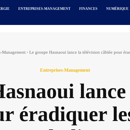
ERGIE
ENTREPRISES-MANAGEMENT
FINANCES
NUMÉRIQUE
es-Management
Le groupe Hasnaoui lance la télévision câblée pour érad
Entreprises-Management
asnaoui lance l
ur éradiquer le