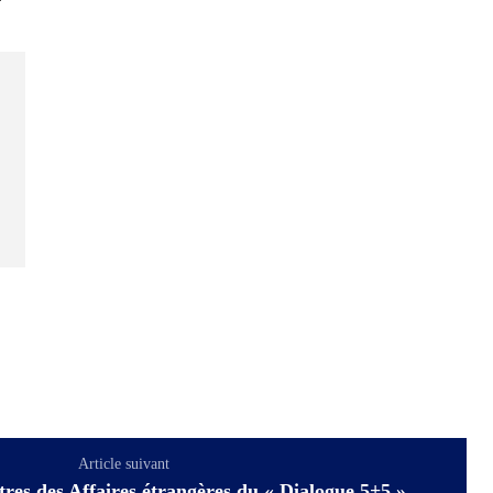
Article suivant
res des Affaires étrangères du « Dialogue 5+5 »