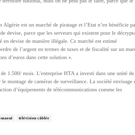
territoire national, mais on ne peut pas le faire, parce que le
 Algérie est un marché de piratage et l’Etat n’en bénéficie pa
e de devise, parce que les serveurs qui existent pour le décrypt
yé en devise de manière illégale. Ce marché est estimé
perdre de l’argent en termes de taxes et de fiscalité sur un ma
ns d’euros dans cette solution ».
de 1.500/ mois. L’entreprise HTA a investi dans une unité de
le montage de caméras de surveillance. La société envisage 
oduction d’équipements de télécommunications comme les
snaoui
télévision câblée