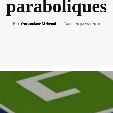
paraboliques
Par:
Ouramdane Mehenni
Date:
20 janvier 2018