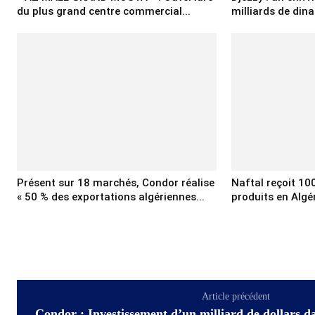
du plus grand centre commercial...
milliards de dina
Présent sur 18 marchés, Condor réalise
Naftal reçoit 10
« 50 % des exportations algériennes...
produits en Algé
Article précédent
Condor : Investissement d’un milliard de dollars d