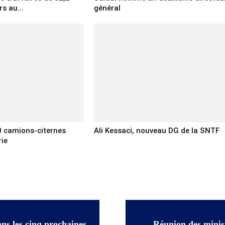
rs au...
général
0 camions-citernes
Ali Kessaci, nouveau DG de la SNTF
rie
ans les cinq prochaines
Réunion des minist