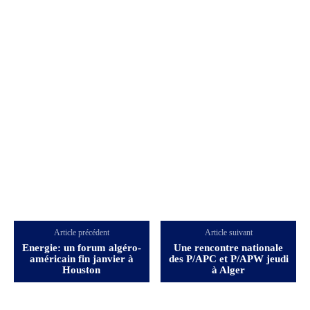
Article précédent
Article suivant
Energie: un forum algéro-
Une rencontre nationale
américain fin janvier à
des P/APC et P/APW jeudi
Houston
à Alger