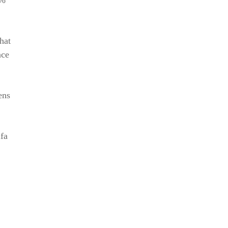
hat
nce
ens
fa