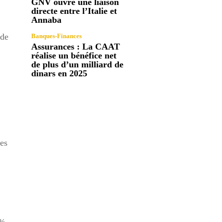
GNV ouvre une liaison
directe entre l’Italie et
Annaba
 de
Banques-Finances
Assurances : La CAAT
réalise un bénéfice net
de plus d’un milliard de
dinars en 2025
les
5%