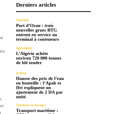
Derniers articles
National
Port d’Oran : trois
nouvelles grues RTG
entrent en service au
at
terminal à conteneurs
Agriculture
iée
L’Algérie achète
environ 720 000 tonnes
de blé tendre
la deux
Hausse des prix de l’eau
en bouteille : l’Apab et
Ifri expliquent un
ajustement de 2 DA par
unité
p.
ait
Tourisme et Voyages
Transport maritime :
t