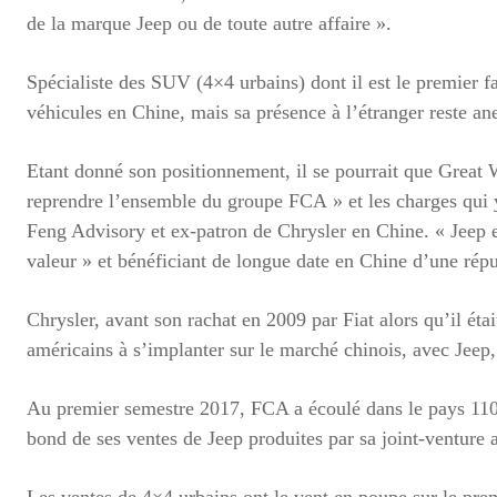
de la marque Jeep ou de toute autre affaire ».
Spécialiste des SUV (4×4 urbains) dont il est le premier f
véhicules en Chine, mais sa présence à l’étranger reste an
Etant donné son positionnement, il se pourrait que Great Wa
reprendre l’ensemble du groupe FCA » et les charges qui y
Feng Advisory et ex-patron de Chrysler en Chine. « Jeep e
valeur » et bénéficiant de longue date en Chine d’une rép
Chrysler, avant son rachat en 2009 par Fiat alors qu’il étai
américains à s’implanter sur le marché chinois, avec Jeep
Au premier semestre 2017, FCA a écoulé dans le pays 110.
bond de ses ventes de Jeep produites par sa joint-venture
Les ventes de 4×4 urbains ont le vent en poupe sur le pr