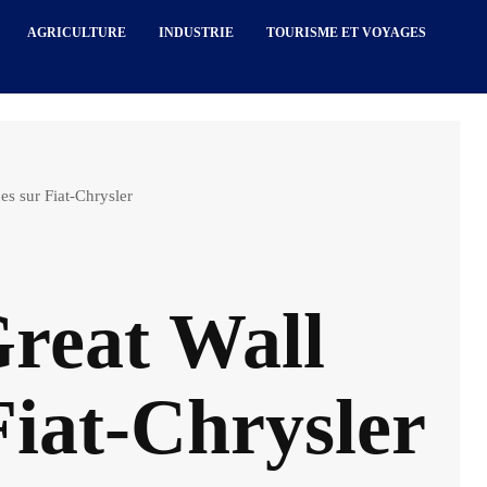
AGRICULTURE
INDUSTRIE
TOURISME ET VOYAGES
es sur Fiat-Chrysler
Great Wall
Fiat-Chrysler