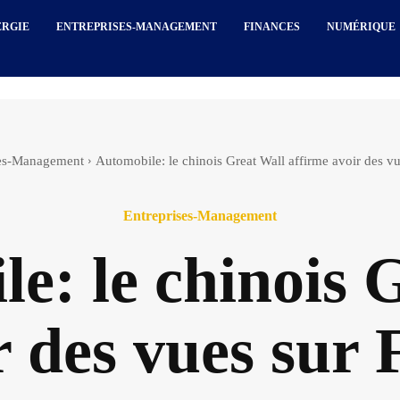
ERGIE
ENTREPRISES-MANAGEMENT
FINANCES
NUMÉRIQUE
ses-Management
Automobile: le chinois Great Wall affirme avoir des vu
Entreprises-Management
e: le chinois 
r des vues sur 