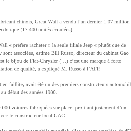
abricant chinois, Great Wall a vendu l’an dernier 1,07 million
ecdotique (17.400 unités écoulées).
ll « préfère racheter » la seule filiale Jeep « plutôt que de
 sont associées, estime Bill Russo, directeur du cabinet Gao
st le bijou de Fiat-Chrysler (…) c’est une marque à forte
utation de qualité, a expliqué M. Russo à l’AFP.
t en faillite, avait été un des premiers constructeurs automobi
, au début des années 1980.
000 voitures fabriquées sur place, profitant justement d’un
 avec le constructeur local GAC.
emier marché automobile mondial: elles se sont envolées de 4