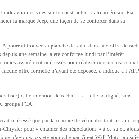
undi avoir des vues sur le constructeur italo-américain Fiat-
cheter la marque Jeep, une façon de se conforter dans sa
FCA pourrait trouver sa planche de salut dans une offre de rach
s depuis une semaine, a été confortée lundi par l’intérêt
ommes assurément intéressés pour réaliser une acquisition » l
, aucune offre formelle n’ayant été déposée, a indiqué à l’AFP
rétiser) cette intention de rachat », a-t-elle souligné, sans
e du groupe FCA.
rait intéressé que par la marque de véhicules tout-terrain Jee
-Chrysler pour « entamer des négociations » à ce sujet, ajout
iqué n’avoir « pas été approché par Great Wall Motor au suje