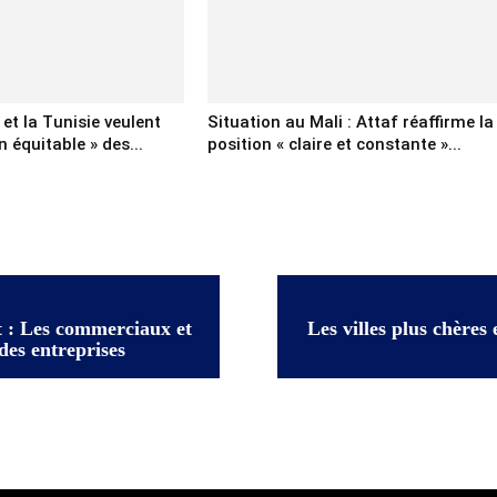
e et la Tunisie veulent
Situation au Mali : Attaf réaffirme la
n équitable » des...
position « claire et constante »...
 : Les commerciaux et
Les villes plus chères
des entreprises