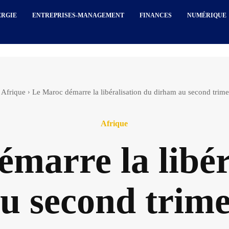
ERGIE
ENTREPRISES-MANAGEMENT
FINANCES
NUMÉRIQUE
Afrique
Le Maroc démarre la libéralisation du dirham au second trim
Afrique
marre la libér
u second trime