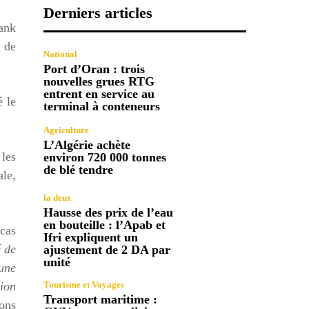
Derniers articles
Bank
n de
National
Port d’Oran : trois
nouvelles grues RTG
entrent en service au
 le
terminal à conteneurs
Agriculture
L’Algérie achète
 les
environ 720 000 tonnes
de blé tendre
ale,
la deux
Hausse des prix de l’eau
en bouteille : l’Apab et
cas
Ifri expliquent un
é de
ajustement de 2 DA par
unité
 une
tion
Tourisme et Voyages
Transport maritime :
ions