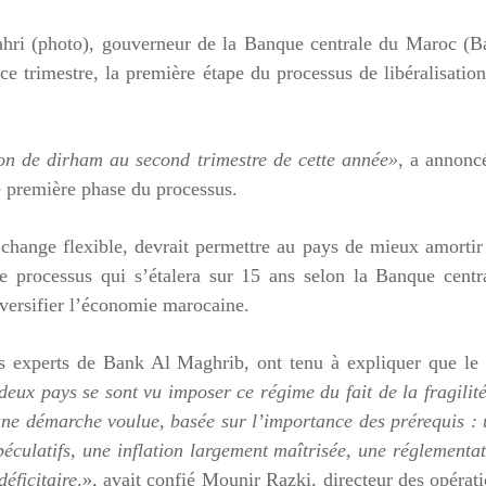
uahri (photo), gouverneur de la Banque centrale du Maroc (
ce trimestre, la première étape du processus de libéralisatio
ion de dirham au second trimestre de cette année»,
a annoncé
te première phase du processus.
change flexible, devrait permettre au pays de mieux amortir
e processus qui s’étalera sur 15 ans selon la Banque centr
diversifier l’économie marocaine.
s experts de Bank Al Maghrib, ont tenu à expliquer que le 
deux pays se sont vu imposer ce régime du fait de la fragilit
’une démarche voulue, basée sur l’importance des prérequis :
péculatifs, une inflation largement maîtrisée, une réglementa
éficitaire
.», avait confié Mounir Razki, directeur des opérat