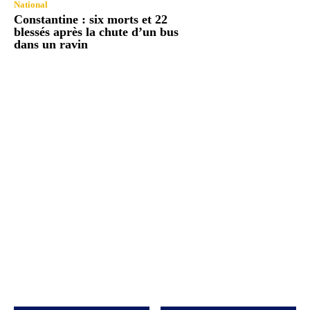
National
Constantine : six morts et 22
blessés après la chute d’un bus
dans un ravin