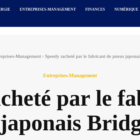
ERGIE
ENTREPRISES-MANAGEMENT
FINANCES
NUMÉRIQUE
reprises-Management
Speedy racheté par le fabricant de pneus japona
Entreprises-Management
cheté par le fa
japonais Brid