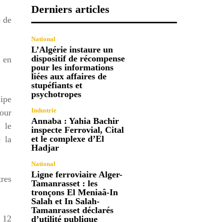
Derniers articles
% de
National
L’Algérie instaure un
dispositif de récompense
e en
pour les informations
liées aux affaires de
stupéfiants et
psychotropes
uipe
Industrie
pour
Annaba : Yahia Bachir
 le
inspecte Ferrovial, Cital
et le complexe d’El
 la
Hadjar
National
Ligne ferroviaire Alger-
res
Tamanrasset : les
tronçons El Meniaâ-In
Salah et In Salah-
Tamanrasset déclarés
 12
d’utilité publique