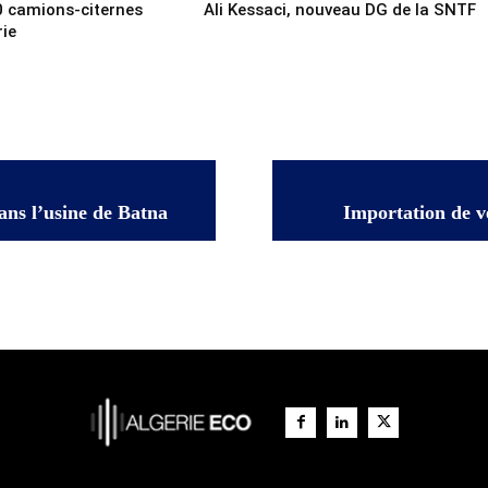
0 camions-citernes
Ali Kessaci, nouveau DG de la SNTF
rie
ans l’usine de Batna
Importation de v