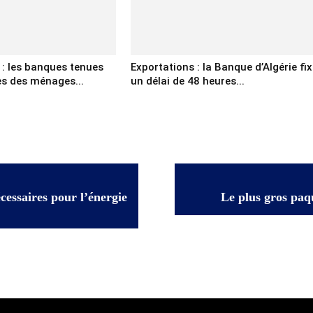
 : les banques tenues
Exportations : la Banque d’Algérie fix
cès des ménages...
un délai de 48 heures...
cessaires pour l’énergie
Le plus gros paq