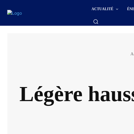
ACTUALITÉ
ÉN
A
Légère hauss