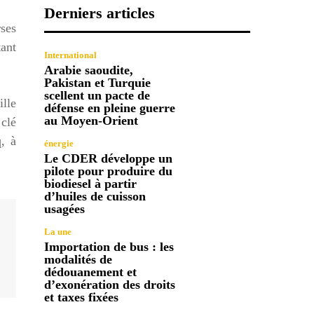
Derniers articles
rses
tant
International
Arabie saoudite,
Pakistan et Turquie
scellent un pacte de
ille
défense en pleine guerre
au Moyen-Orient
 clé
, à
énergie
Le CDER développe un
pilote pour produire du
biodiesel à partir
d’huiles de cuisson
usagées
La une
Importation de bus : les
modalités de
dédouanement et
d’exonération des droits
et taxes fixées