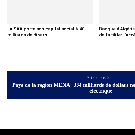
La SAA porte son capital social à 40
Banque d’Algérie
milliards de dinars
de faciliter l’ac
Article précédent
Pays de la région MENA: 334 milliards de dollars né
éléctrique