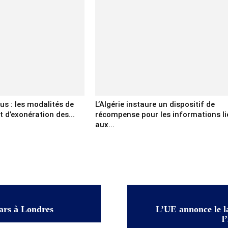
us : les modalités de
L’Algérie instaure un dispositif de
d’exonération des...
récompense pour les informations li
aux...
lars à Londres
L’UE annonce le l
l