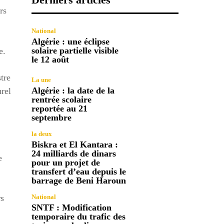
rs
National
Algérie : une éclipse
solaire partielle visible
e.
le 12 août
tre
La une
Algérie : la date de la
urel
rentrée scolaire
reportée au 21
septembre
la deux
Biskra et El Kantara :
24 milliards de dinars
e
pour un projet de
transfert d’eau depuis le
barrage de Beni Haroun
rs
National
SNTF : Modification
temporaire du trafic des