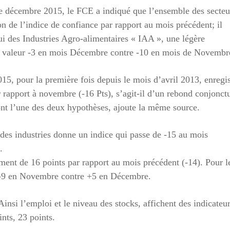
e décembre 2015, le FCE a indiqué que l’ensemble des secteu
on de l’indice de confiance par rapport au mois précédent; il
lui des Industries Agro-alimentaires « IAA », une légère
ne valeur -3 en mois Décembre contre -10 en mois de Novembr
15, pour la première fois depuis le mois d’avril 2013, enregis
r rapport à novembre (-16 Pts), s’agit-il d’un rebond conjonct
ont l’une des deux hypothèses, ajoute la même source.
s des industries donne un indice qui passe de -15 au mois
.
ement de 16 points par rapport au mois précédent (-14). Pour l
e -9 en Novembre contre +5 en Décembre.
insi l’emploi et le niveau des stocks, affichent des indicateu
nts, 23 points.