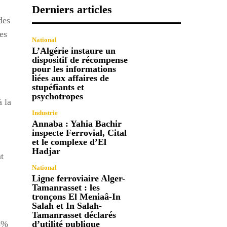
Derniers articles
des
es
National
L’Algérie instaure un
dispositif de récompense
pour les informations
liées aux affaires de
stupéfiants et
psychotropes
à la
Industrie
Annaba : Yahia Bachir
inspecte Ferrovial, Cital
et le complexe d’El
Hadjar
t
National
Ligne ferroviaire Alger-
Tamanrasset : les
tronçons El Meniaâ-In
Salah et In Salah-
Tamanrasset déclarés
15%
d’utilité publique