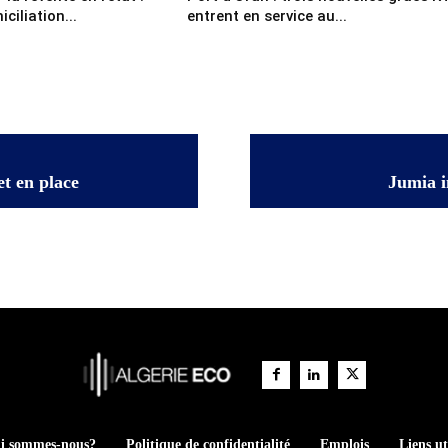
ciliation...
entrent en service au...
et en place
Jumia i
i sommes-nous?
Politique de confidentialité
Emplois
Liens ut