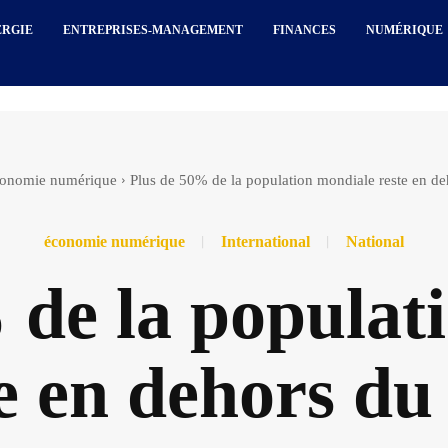
ERGIE
ENTREPRISES-MANAGEMENT
FINANCES
NUMÉRIQUE
onomie numérique
Plus de 50% de la population mondiale reste en d
économie numérique
International
National
 de la populat
e en dehors du