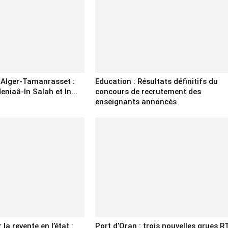
e Alger-Tamanrasset :
Education : Résultats définitifs du
eniaâ-In Salah et In...
concours de recrutement des
enseignants annoncés
la revente en l’état :
Port d’Oran : trois nouvelles grues R